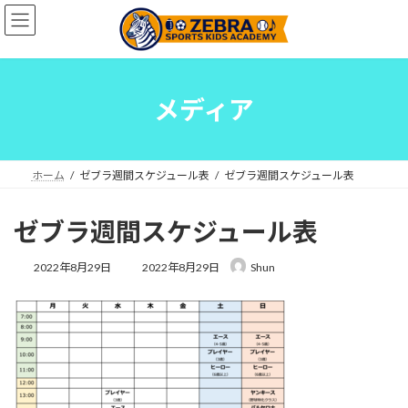
コ
ナ
ン
ビ
テ
ゲ
ン
ー
ツ
シ
へ
ョ
メディア
ス
ン
キ
に
ッ
移
プ
動
ホーム
ゼブラ週間スケジュール表
ゼブラ週間スケジュール表
ゼブラ週間スケジュール表
最
2022年8月29日
2022年8月29日
Shun
終
更
新
日
時
: