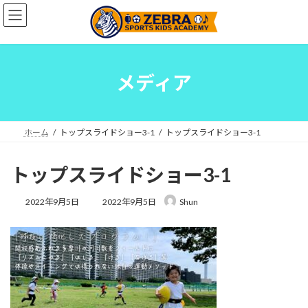
コ
ナ
ン
ビ
テ
ゲ
ン
ー
ツ
シ
へ
ョ
メディア
ス
ン
キ
に
ッ
移
プ
動
ホーム
トップスライドショー3-1
トップスライドショー3-1
トップスライドショー3-1
最
2022年9月5日
2022年9月5日
Shun
終
更
新
日
時
: