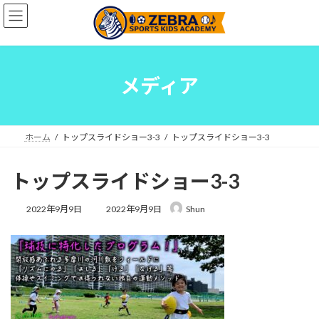
コ
ナ
ン
ビ
テ
ゲ
ン
ー
ツ
シ
へ
ョ
メディア
ス
ン
キ
に
ッ
移
プ
動
ホーム
トップスライドショー3-3
トップスライドショー3-3
トップスライドショー3-3
最
2022年9月9日
2022年9月9日
Shun
終
更
新
日
時
: