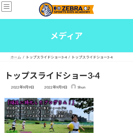
コ
ナ
ン
ビ
テ
ゲ
ン
ー
ツ
シ
へ
ョ
メディア
ス
ン
キ
に
ッ
移
プ
動
ホーム
トップスライドショー3-4
トップスライドショー3-4
トップスライドショー3-4
最
2022年9月9日
2022年9月9日
Shun
終
更
新
日
時
: