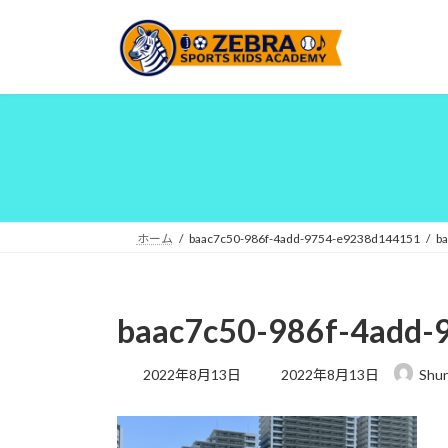
コ
ナ
ン
ビ
テ
ゲ
ン
ー
ツ
シ
へ
ョ
ス
ン
キ
に
ッ
移
プ
動
ホーム
baac7c50-986f-4add-9754-e9238d144151
b
baac7c50-986f-4add
最
2022年8月13日
2022年8月13日
Shu
終
更
新