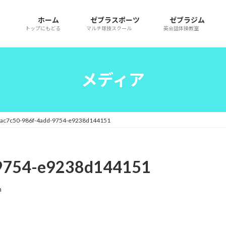
ホーム
ゼブラスポーツ
ゼブラジム
トップにもどる
マルチ球技スクール
英会話体操教室
メディア
aac7c50-986f-4add-9754-e9238d144151
-9754-e9238d144151
n