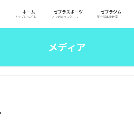
ホーム
ゼブラスポーツ
ゼブラジム
トップにもどる
マルチ球技スクール
英会話体操教室
メディア
n