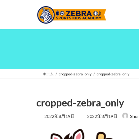
コ
ナ
ン
ビ
テ
ゲ
ン
ー
ツ
シ
へ
ョ
ス
ン
キ
に
ッ
移
プ
動
ホーム
cropped-zebra_only
cropped-zebra_only
cropped-zebra_only
最
2022年8月19日
2022年8月19日
Shu
終
更
新