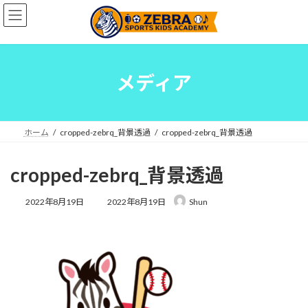
コ
ナ
ン
ビ
テ
ゲ
ン
ー
ツ
シ
へ
ョ
メディア
ス
ン
キ
に
ッ
移
プ
動
ホーム
cropped-zebrq_背景透過
cropped-zebrq_背景透過
cropped-zebrq_背景透過
最
2022年8月19日
2022年8月19日
Shun
終
更
新
日
時
: