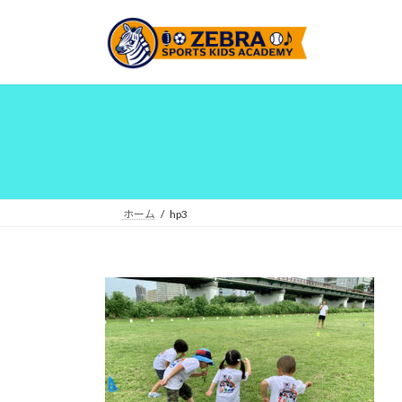
コ
ナ
ン
ビ
テ
ゲ
ン
ー
ツ
シ
へ
ョ
ス
ン
キ
に
ッ
移
プ
動
ホーム
hp3