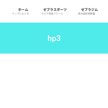
ホーム
ゼブラスポーツ
ゼブラジム
トップにもどる
マルチ球技スクール
英会話体操教室
hp3