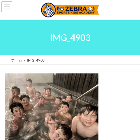
コ
ナ
ン
ビ
テ
ゲ
ン
ー
ツ
シ
へ
ョ
IMG_4903
ス
ン
キ
に
ッ
移
プ
動
ホーム
IMG_4903