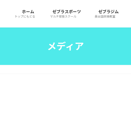
ホーム
ゼブラスポーツ
ゼブラジム
トップにもどる
マルチ球技スクール
英会話体操教室
メディア