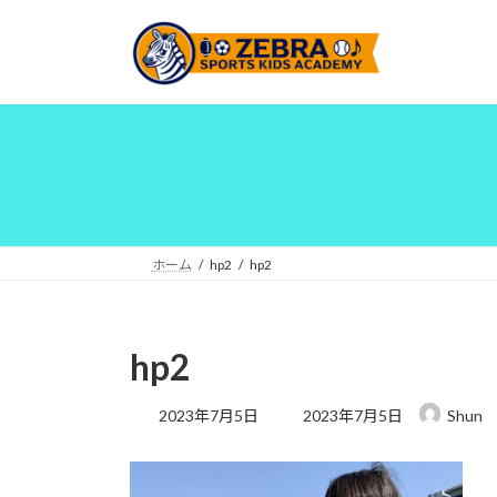
コ
ナ
ン
ビ
テ
ゲ
ン
ー
ツ
シ
へ
ョ
ス
ン
キ
に
ッ
移
プ
動
ホーム
hp2
hp2
hp2
最
2023年7月5日
2023年7月5日
Shun
終
更
新