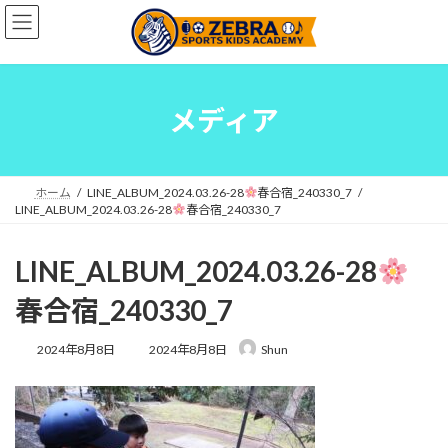
コ
ナ
ン
ビ
テ
ゲ
ン
ー
ツ
シ
へ
ョ
メディア
ス
ン
キ
に
ッ
移
プ
動
ホーム
LINE_ALBUM_2024.03.26-28
春合宿_240330_7
LINE_ALBUM_2024.03.26-28
春合宿_240330_7
LINE_ALBUM_2024.03.26-28
春合宿_240330_7
最
2024年8月8日
2024年8月8日
Shun
終
更
新
日
時