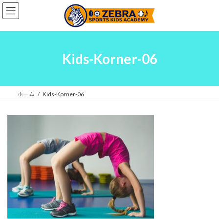
コ
ナ
ン
ビ
テ
ゲ
ン
ー
ツ
シ
へ
ョ
Kids-Korner-06
ス
ン
キ
に
ッ
移
プ
動
ホーム
Kids-Korner-06