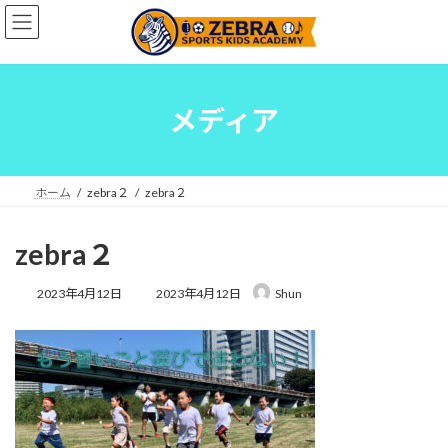
コ
ナ
ン
ビ
テ
ゲ
ン
ー
ツ
シ
へ
ョ
メディア
ス
ン
キ
に
ッ
移
プ
動
ホーム
zebra２
zebra２
zebra２
最
2023年4月12日
2023年4月12日
Shun
終
更
新
日
時
: