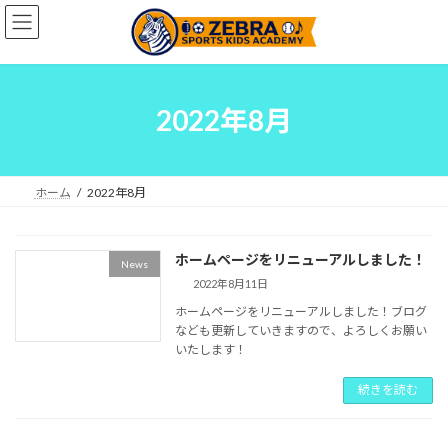
コ
ナ
ン
ビ
テ
ゲ
ン
ー
ツ
シ
へ
ョ
2022年8月
ス
ン
キ
に
ッ
移
プ
動
ホーム
2022年8月
ホームページをリニューアルしました！
News
2022年8月11日
ホームページをリニューアルしました！ブログ
なども更新していきますので、よろしくお願い
いたします！
続きを読む